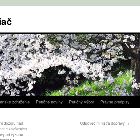
iač
anske združenie
Petičné noviny
Petičný výbor
Právne predpisy
ní dozoru nad
Odpoveď ministra dopravy
→
becne záväzných
ávy pri výkone
 zákona č.