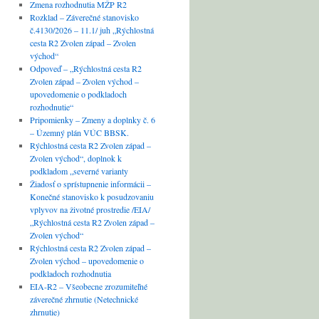
Zmena rozhodnutia MŽP R2
Rozklad – Záverečné stanovisko
č.4130/2026 – 11.1/ juh „Rýchlostná
cesta R2 Zvolen západ – Zvolen
východ“
Odpoveď – „Rýchlostná cesta R2
Zvolen západ – Zvolen východ –
upovedomenie o podkladoch
rozhodnutie“
Pripomienky – Zmeny a doplnky č. 6
– Územný plán VÚC BBSK.
Rýchlostná cesta R2 Zvolen západ –
Zvolen východ“, doplnok k
podkladom „severné varianty
Žiadosť o sprístupnenie informácii –
Konečné stanovisko k posudzovaniu
vplyvov na životné prostredie /EIA/
„Rýchlostná cesta R2 Zvolen západ –
Zvolen východ“
Rýchlostná cesta R2 Zvolen západ –
Zvolen východ – upovedomenie o
podkladoch rozhodnutia
EIA-R2 – Všeobecne zrozumiteľné
záverečné zhrnutie (Netechnické
zhrnutie)