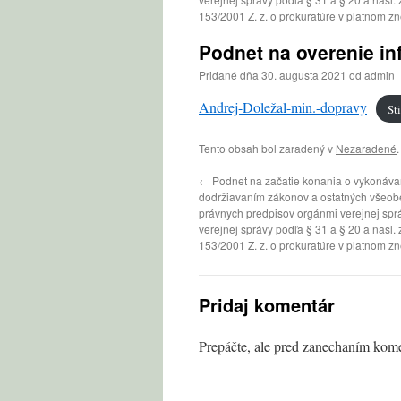
153/2001 Z. z. o prokuratúre v platnom zn
Podnet na overenie in
Pridané dňa
30. augusta 2021
od
admin
Andrej-Doležal-min.-dopravy
St
Tento obsah bol zaradený v
Nezaradené
←
Podnet na začatie konania o vykonáva
dodržiavaním zákonov a ostatných všeo
právnych predpisov orgánmi verejnej spr
verejnej správy podľa § 31 a § 20 a nasl.
153/2001 Z. z. o prokuratúre v platnom zn
Pridaj komentár
Prepáčte, ale pred zanechaním kom