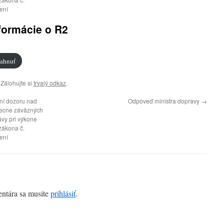
ení
formácie o R2
iahnuť
. Zálohujte si
trvalý odkaz
.
ní dozoru nad
Odpoveď ministra dopravy
→
becne záväzných
ávy pri výkone
 zákona č.
ení
entára sa musíte
prihlásiť
.