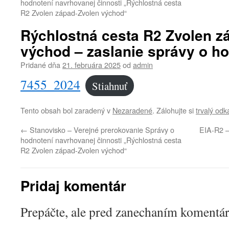
hodnotení navrhovanej činnosti „Rýchlostná cesta
R2 Zvolen západ-Zvolen východ“
Rýchlostná cesta R2 Zvolen z
východ – zaslanie správy o ho
Pridané dňa
21. februára 2025
od
admin
7455_2024
Stiahnuť
Tento obsah bol zaradený v
Nezaradené
. Zálohujte si
trvalý odk
←
Stanovisko – Verejné prerokovanie Správy o
EIA-R2 –
hodnotení navrhovanej činnosti „Rýchlostná cesta
R2 Zvolen západ-Zvolen východ“
Pridaj komentár
Prepáčte, ale pred zanechaním komentá